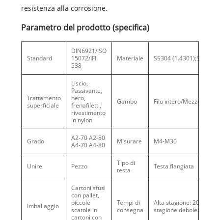
resistenza alla corrosione.
Parametro del prodotto (specifica)
DIN6921/ISO
Standard
15072/IFI
Materiale
SS304 (1.4301);SS316(1
538
Liscio,
Passivante,
Trattamento
nero,
Gambo
Filo intero/Mezzo filo
superficiale
frenafiletti,
rivestimento
in nylon
A2-70 A2-80
Grado
Misurare
M4-M30
A4-70 A4-80
Tipo di
Unire
Pezzo
Testa flangiata
testa
Cartoni sfusi
con pallet,
piccole
Tempi di
Alta stagione: 20-30 gior
Imballaggio
scatole in
consegna
stagione debole: 10-20 g
cartoni con