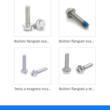
Bulloni flangiati esagonali in acciaio inossidabile con seghettati
Bulloni flangiati esagonali con rivestimento in poliammide
Testa a esagono incassato DIN251 con viti flangiate seghettate
Bulloni flangiati a testa esagonale con attacco Torx