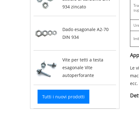
Tr
934 zincato
sup
Un
Dado esagonale A2-70
DIN 934
Imb
App
Vite per tetti a testa
esagonale Vite
Le v
autoperforante
macc
ecc.
Det
Tutti i nuovi prodotti