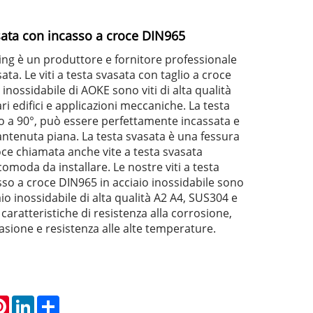
asata con incasso a croce DIN965
ing è un produttore e fornitore professionale
asata. Le viti a testa svasata con taglio a croce
 inossidabile di AOKE sono viti di alta qualità
ri edifici e applicazioni meccaniche. La testa
o a 90°, può essere perfettamente incassata e
antenuta piana. La testa svasata è una fessura
oce chiamata anche vite a testa svasata
comoda da installare. Le nostre viti a testa
so a croce DIN965 in acciaio inossidabile sono
aio inossidabile di alta qualità A2 A4, SUS304 e
aratteristiche di resistenza alla corrosione,
rasione e resistenza alle alte temperature.
atsApp
Pinterest
LinkedIn
Share