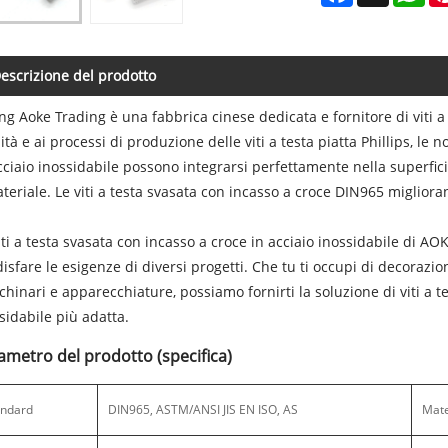
escrizione del prodotto
ing Aoke Trading è una fabbrica cinese dedicata e fornitore di viti a t
ità e ai processi di produzione delle viti a testa piatta Phillips, le 
cciaio inossidabile possono integrarsi perfettamente nella superfi
ateriale. Le viti a testa svasata con incasso a croce DIN965 migliora
iti a testa svasata con incasso a croce in acciaio inossidabile di A
isfare le esigenze di diversi progetti. Che tu ti occupi di decorazio
hinari e apparecchiature, possiamo fornirti la soluzione di viti a t
sidabile più adatta.
ametro del prodotto (specifica)
andard
DIN965, ASTM/ANSI JIS EN ISO, AS
Mate