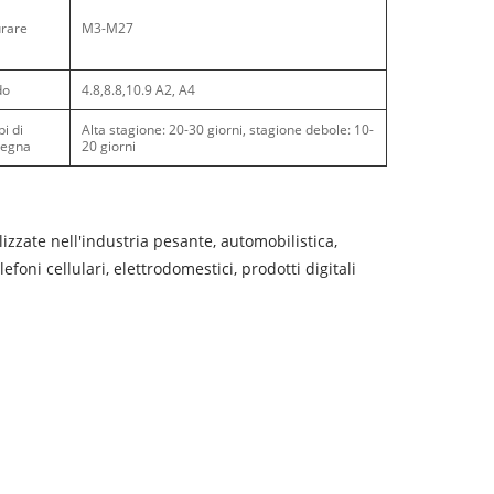
rare
M3-M27
do
4.8,8.8,10.9 A2, A4
i di
Alta stagione: 20-30 giorni, stagione debole: 10-
segna
20 giorni
izzate nell'industria pesante, automobilistica,
efoni cellulari, elettrodomestici, prodotti digitali