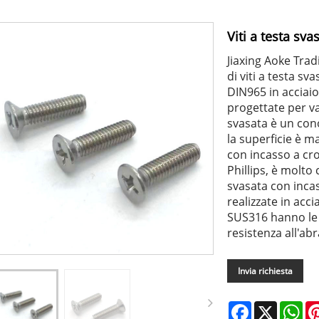
Viti a testa sv
Jiaxing Aoke Trad
di viti a testa sv
DIN965 in acciaio
progettate per va
svasata è un con
la superficie è m
con incasso a cr
Phillips, è molto 
svasata con incas
realizzate in acci
SUS316 hanno le c
resistenza all'ab
Invia richiesta
Facebook
X
Wh