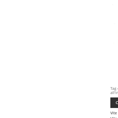
Tag 
all'
C
Vite