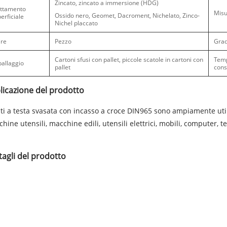
Zincato, zincato a immersione (HDG)
attamento
Misu
Ossido nero, Geomet, Dacroment, Nichelato, Zinco-
erficiale
Nichel placcato
ire
Pezzo
Gra
Cartoni sfusi con pallet, piccole scatole in cartoni con
Temp
allaggio
pallet
con
licazione del prodotto
iti a testa svasata con incasso a croce DIN965 sono ampiamente util
hine utensili, macchine edili, utensili elettrici, mobili, computer, tel
tagli del prodotto