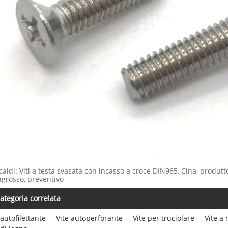
caldi: Viti a testa svasata con incasso a croce DIN965, Cina, produtt
ingrosso, preventivo
ategoria correlata
 autofilettante
Vite autoperforante
Vite per truciolare
Vite a