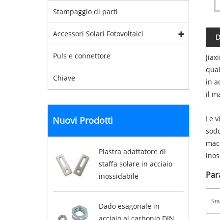
Stampaggio di parti
Accessori Solari Fotovoltaici
D
Puls e connettore
Jiax
qual
Chiave
in a
il m
Le v
Nuovi Prodotti
sodd
macc
Piastra adattatore di
inos
staffa solare in acciaio
Par
inossidabile
St
Dado esagonale in
acciaio al carbonio DIN