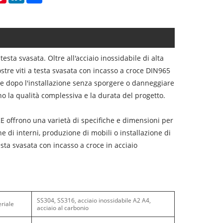
esta svasata. Oltre all'acciaio inossidabile di alta
nostre viti a testa svasata con incasso a croce DIN965
cie dopo l'installazione senza sporgere o danneggiare
no la qualità complessiva e la durata del progetto.
OKE offrono una varietà di specifiche e dimensioni per
ne di interni, produzione di mobili o installazione di
esta svasata con incasso a croce in acciaio
SS304, SS316, acciaio inossidabile A2 A4,
riale
acciaio al carbonio