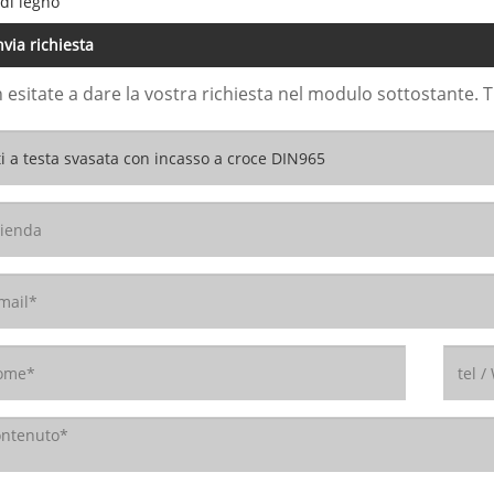
 di legno
nvia richiesta
 esitate a dare la vostra richiesta nel modulo sottostante. 