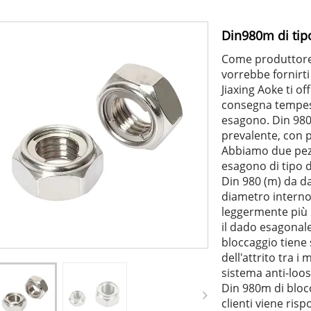
Din980m di tipo
Come produttore 
vorrebbe fornirti
Jiaxing Aoke ti of
consegna tempest
esagono. Din 980
prevalente, con p
Abbiamo due pezzi
esagono di tipo d
Din 980 (m) da da
diametro interno 
leggermente più 
il dado esagonale 
bloccaggio tiene 
dell'attrito tra i 
sistema anti-loos
Din 980m di blocc
clienti viene risp