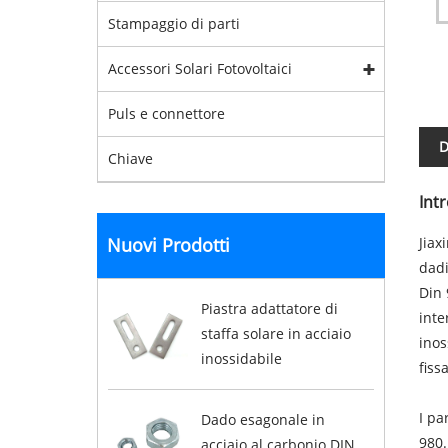
Stampaggio di parti
Accessori Solari Fotovoltaici
Puls e connettore
D
Chiave
Int
Nuovi Prodotti
Jiax
dadi
Din 
Piastra adattatore di
inte
staffa solare in acciaio
inos
inossidabile
fiss
I pa
Dado esagonale in
980.
acciaio al carbonio DIN