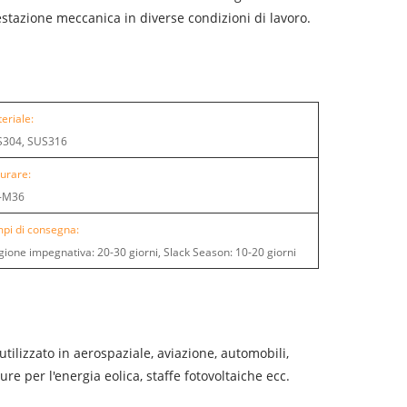
estazione meccanica in diverse condizioni di lavoro.
eriale:
S304, SUS316
urare:
-M36
pi di consegna:
gione impegnativa: 20-30 giorni, Slack Season: 10-20 giorni
ilizzato in aerospaziale, aviazione, automobili,
e per l'energia eolica, staffe fotovoltaiche ecc.