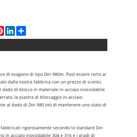
atsApp
Pinterest
LinkedIn
Share
oce di esagono di tipo Din 980m. Puoi essere certo ai
ato dalla nostra fabbrica con un prezzo di sconto.
 dado di blocco in materiale in acciaio inossidabile
rato, la piastra di bloccaggio in acciaio
ente al dado di Din 980 (m) di mantenere uno stato di
 e fabbricati rigorosamente secondo lo standard Din
no in acciaio inossidabile 304 e 316 e i gradi di