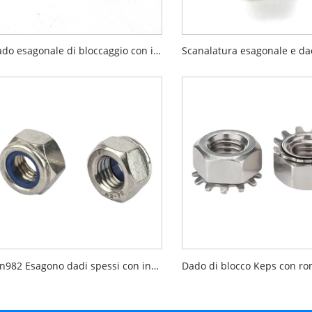
Dado esagonale di bloccaggio con inserto in nylon A2-70 DIN985
Din982 Esagono dadi spessi con inserto non metallico