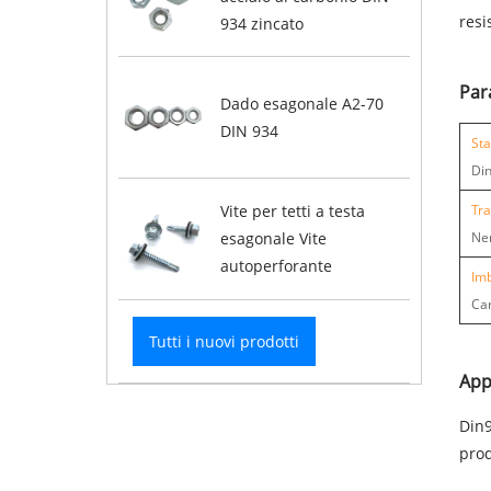
resi
934 zincato
Par
Dado esagonale A2-70
DIN 934
Sta
Din
Vite per tetti a testa
Tra
esagonale Vite
Ner
autoperforante
Imb
Car
Tutti i nuovi prodotti
App
Din9
prod