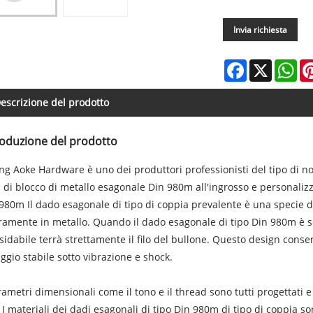
Invia richiesta
Facebook
X
Wh
escrizione del prodotto
roduzione del prodotto
ing Aoke Hardware è uno dei produttori professionisti del tipo di n
 di blocco di metallo esagonale Din 980m all'ingrosso e personalizz
980m Il dado esagonale di tipo di coppia prevalente è una specie di
ramente in metallo. Quando il dado esagonale di tipo Din 980m è ser
sidabile terrà strettamente il filo del bullone. Questo design cons
aggio stabile sotto vibrazione e shock.
rametri dimensionali come il tono e il thread sono tutti progettati
 I materiali dei dadi esagonali di tipo Din 980m di tipo di coppia so