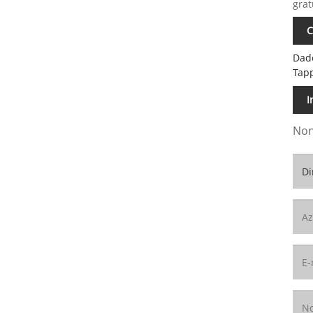
grat
C
Dad
Tap
I
Non