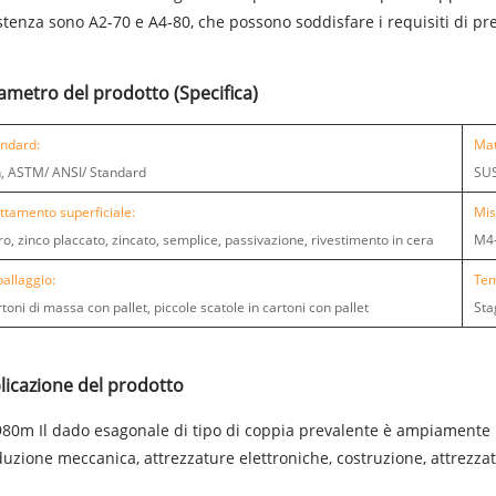
stenza sono A2-70 e A4-80, che possono soddisfare i requisiti di pr
ametro del prodotto (Specifica)
ndard:
Mat
, ASTM/ ANSI/ Standard
SU
ttamento superficiale:
Mis
o, zinco placcato, zincato, semplice, passivazione, rivestimento in cera
M4
allaggio:
Tem
toni di massa con pallet, piccole scatole in cartoni con pallet
Sta
licazione del prodotto
80m Il dado esagonale di tipo di coppia prevalente è ampiamente ut
uzione meccanica, attrezzature elettroniche, costruzione, attrezzatur