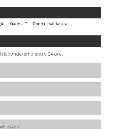
gio
Dado a T
Dado di saldatura
Ti risponderemo entro 24 ore.