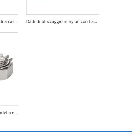
Scanalatura esagonale e dadi a castello
Dadi di bloccaggio in nylon con flangia esagonale DIN6926
Dado di blocco Keps con rondella esterna K di dado