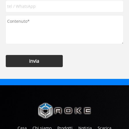
invia
Casa
Chi siamo
Prodotti
Notizia
Scarica