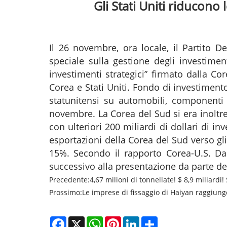
Gli Stati Uniti riducono 
Il 26 novembre, ora locale, il Partito 
speciale sulla gestione degli investime
investimenti strategici” firmato dalla Co
Corea e Stati Uniti. Fondo di investiment
statunitensi su automobili, componenti 
novembre. La Corea del Sud si era inoltre 
con ulteriori 200 miliardi di dollari di i
esportazioni della Corea del Sud verso gli 
15%. Secondo il rapporto Corea-U.S. Dai 
successivo alla presentazione da parte de
Precedente:
4,67 milioni di tonnellate! $ 8,9 miliardi!
Prossimo:
Le imprese di fissaggio di Haiyan raggiung
Facebook
X
WhatsApp
Pinterest
LinkedIn
Share