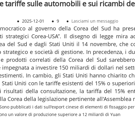
le tariffe sulle automobili e sui ricambi 
●
2025-12-01
●
9
●
Lasciami un messaggio
Democratico al governo della Corea del Sud ha pres
nti strategici Corea-USA”. Il disegno di legge mira 
rea del Sud e dagli Stati Uniti il ​​14 novembre, ch
o strategico e società di gestione. In precedenza, i d
e prodotti correlati della Corea del Sud sarebber
impegnata a investire 150 miliardi di dollari nel set
nvestimenti. In cambio, gli Stati Uniti hanno chiarito 
Stati Uniti con le tariffe esistenti del 15% o superiori
risultati della consultazione, la tariffa del 15% e
lla Corea della legislazione pertinente all'Assemblea 
 Sono pubblicati i dati sull'export cinese di elementi di fissaggio per
ono un valore di produzione superiore a 12 miliardi di Yuan