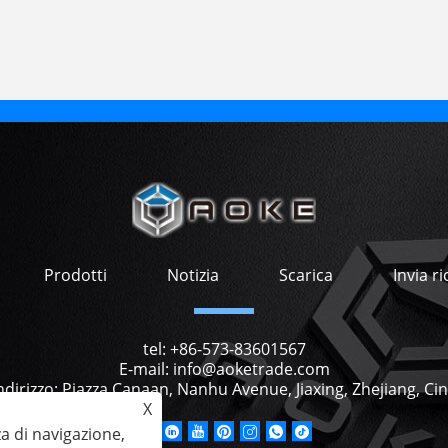
Prodotti
Notizia
Scarica
Invia ri
tel:
+86-573-83601567
E-mail:
info@aoketrade.com
ndirizzo:
Piazza Canaan, Nanhu Avenue, Jiaxing, Zhejiang, Ci
X
za di navigazione,