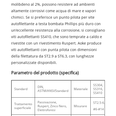
molibdeno al 2%, possono resistere ad ambienti
altamente corrosivi come acqua di mare e vapori
chimici. Se si preferisce un punto pilota per vite
autofilettante a testa bombata Phillips più duro con
un'eccellente resistenza alla corrosione, si consigliano
viti autofilettanti SS410, che sono temprate a caldo e
rivestite con un rivestimento Ruspert. Aoke produce
viti autofilettanti con punta pilota con dimensioni
della filettatura da ST2.9 a ST6.3, con lunghezze
personalizzate disponibili.
Parametro del prodotto (specifica)
SS304,
DIN,
Standard
Materiale
SS316,
ASTM/ANSI/Standard
SS410
Passivazione,
ST2.5-6.3
Trattamento
Ruspert, Zinco Nero,
Misurare
superficiale
#6-#14
Elettroforesi