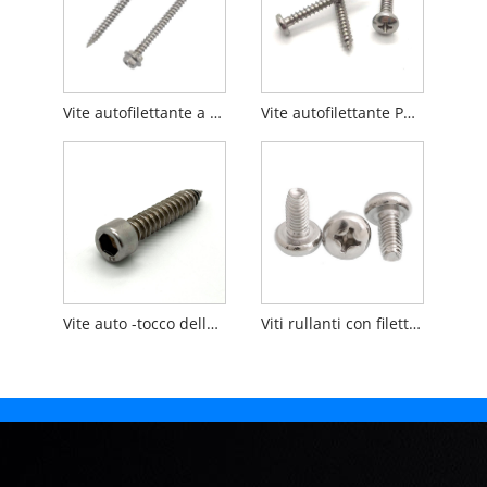
Vite autofilettante a testa esagonale con filettatura da taglio
Vite autofilettante Phillips a testa cilindrica in acciaio inossidabile
Vite auto -tocco della testa del cappuccio dell'esagono esagonale
Viti rullanti con filettatura a testa cilindrica con incasso a croce DIN7500CE