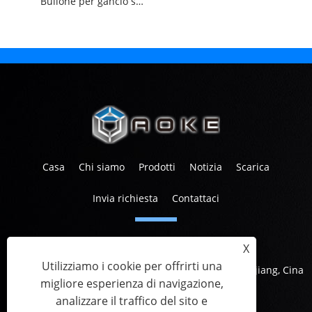
Bullone per gancio solare A2 in acciaio inossidabile per metallo
Casa
Chi siamo
Prodotti
Notizia
Scarica
Invia richiesta
Contattaci
tel:
+86-573-83601567
X
E-mail:
info@aoketrade.com
Utilizziamo i cookie per offrirti una
Indirizzo:
Piazza Canaan, Nanhu Avenue, Jiaxing, Zhejiang, Cina
migliore esperienza di navigazione,
analizzare il traffico del sito e