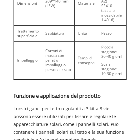
209*140 mm
A2) ，
Dimensioni
Materiale
(L*W)
SS410
(acciaio
inossidabile
1.4016)
Trattamento
Sabbiatura
Unità
Pezzo
superficiale
Piccola
Cartoni di
stagione:
massa con
30-40 giorni
Tempi di
Imballaggio
pallet o
consegna
Scala
imballaggio
stagione:
personalizzato
10-30 giorni
Funzione e applicazione del prodotto
I nostri ganci per tetto regolabili a 3 kit a 3 vie
possono essere utilizzati per fissare e regolare le
apparecchiature solari, come i pannelli solari. Può
contenere i pannelli solari sul tetto e la sua funzione
regolabile a 3 vie può cambiare l'angolo