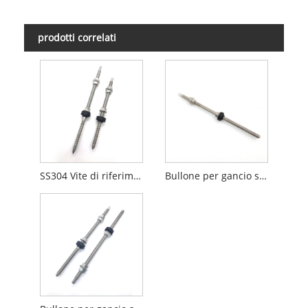
prodotti correlati
SS304 Vite di riferimento per bullone di sospensione per montaggio su tetto solare
Bullone per gancio solare in acciaio inossidabile per struttura in acciaio