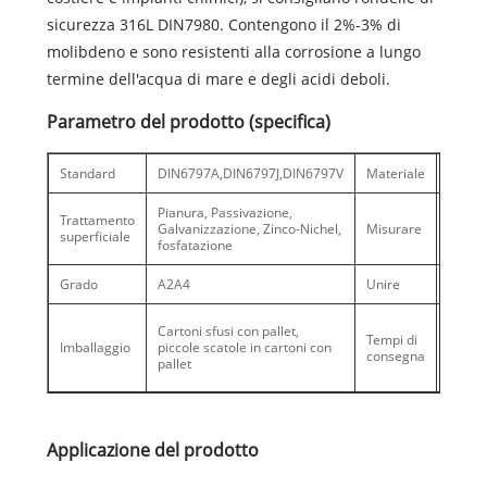
sicurezza 316L DIN7980. Contengono il 2%-3% di
molibdeno e sono resistenti alla corrosione a lungo
termine dell'acqua di mare e degli acidi deboli.
Parametro del prodotto (specifica)
Standard
DIN6797A,DIN6797J,DIN6797V
Materiale
65Mn,
Pianura, Passivazione,
Trattamento
Galvanizzazione, Zinco-Nichel,
Misurare
M2-M
superficiale
fosfatazione
Grado
A2A4
Unire
Pezzo
Alta s
Cartoni sfusi con pallet,
Tempi di
30 gio
Imballaggio
piccole scatole in cartoni con
consegna
debole
pallet
giorni
Applicazione del prodotto