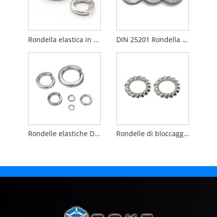
Rondella elastica in acciaio inossidabile A2 DIN127
DIN 25201 Rondella autobloccante doppia piega
Rondelle elastiche DIN7980 in acciaio inossidabile
Rondelle di bloccaggio seghettate DIN 6798