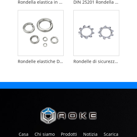
Rondella elastica in acciaio inossidabile A2 DIN127
DIN 25201 Rondella autobloccante doppia piega
Rondelle elastiche DIN7980 in acciaio inossidabile
Rondelle di sicurezza dentate DIN 6797
Casa
Chi siamo
Prodotti
Notizia
Scarica