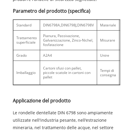
Parametro del prodotto (specifica)
Standard
DIN6798A,DIN6798J,DIN6798V
Materiale
65Mn,
Pianura, Passivazione,
Trattamento
Galvanizzazione, Zinco-Nichel,
Misurare
M1.6-
superficiale
fosfatazione
Grado
A2A4
Unire
Pezzo
Alta s
Cartoni sfusi con pallet,
Tempi di
30 gio
Imballaggio
piccole scatole in cartoni con
consegna
debole
pallet
giorni
Applicazione del prodotto
Le rondelle dentellate DIN 6798 sono ampiamente
utilizzate nell'industria pesante, nell'estrazione
mineraria, nel trattamento delle acque, nel settore