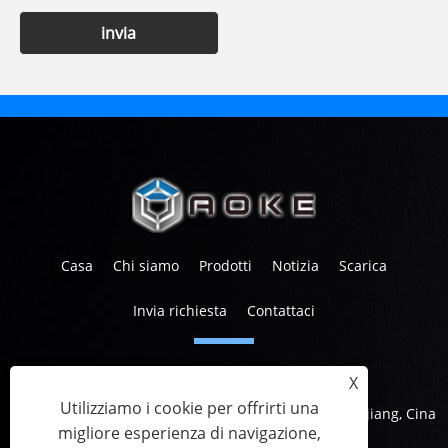
invia
Casa
Chi siamo
Prodotti
Notizia
Scarica
Invia richiesta
Contattaci
tel:
+86-573-83601567
X
E-mail:
info@aoketrade.com
Utilizziamo i cookie per offrirti una
Indirizzo:
Piazza Canaan, Nanhu Avenue, Jiaxing, Zhejiang, Cina
migliore esperienza di navigazione,